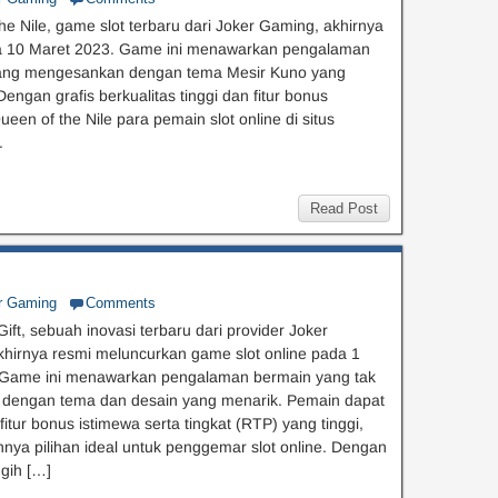
he Nile, game slot terbaru dari Joker Gaming, akhirnya
a 10 Maret 2023. Game ini menawarkan pengalaman
ang mengesankan dengan tema Mesir Kuno yang
Dengan grafis berkualitas tinggi dan fitur bonus
een of the Nile para pemain slot online di situs
.
Read Post
r Gaming
Comments
Gift, sebuah inovasi terbaru dari provider Joker
hirnya resmi meluncurkan game slot online pada 1
 Game ini menawarkan pengalaman bermain yang tak
n dengan tema dan desain yang menarik. Pemain dapat
fitur bonus istimewa serta tingkat (RTP) yang tinggi,
nya pilihan ideal untuk penggemar slot online. Dengan
ggih […]