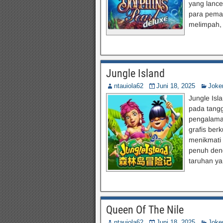
yang lance
para pemai
melimpah,
Jungle Island
ntauiola62
Juni 18, 2025
Joke
Jungle Isl
pada tang
pengalama
grafis berk
menikmati 
penuh deng
taruhan ya
Queen Of The Nile
ntauiola62
Juni 18, 2025
Joke