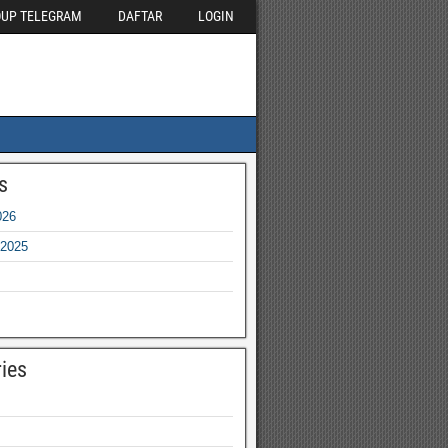
OUP TELEGRAM
DAFTAR
LOGIN
s
026
2025
ies