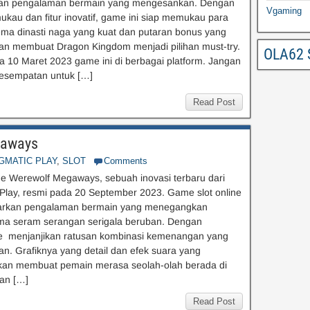
n pengalaman bermain yang mengesankan. Dengan
Vgaming
ukau dan fitur inovatif, game ini siap memukau para
ma dinasti naga yang kuat dan putaran bonus yang
an membuat Dragon Kingdom menjadi pilihan must-try.
OLA62 
 10 Maret 2023 game ini di berbagai platform. Jangan
kesempatan untuk […]
Read Post
gaways
GMATIC PLAY
,
SLOT
Comments
he Werewolf Megaways, sebuah inovasi terbaru dari
Play, resmi pada 20 September 2023. Game slot online
arkan pengalaman bermain yang menegangkan
ma seram serangan serigala beruban. Dengan
 menjanjikan ratusan kombinasi kemenangan yang
n. Grafiknya yang detail dan efek suara yang
an membuat pemain merasa seolah-olah berada di
an […]
Read Post