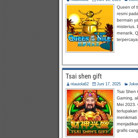
Queen of t
resmi pad
bermain y
misterius. 
menarik, Qu
terpercaya
Tsai shen gift
ntauiola62
Juni 17, 2025
Joke
Tsai Shen 
Gaming, ak
Mei 2023.
terlupaka
menikmati 
menjadikan
grafis can