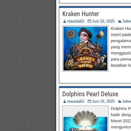
Kraken Hunter
ntauiola62
Juni 19, 2025
Joke
Kraken Hun
resmi pad
pengalama
yang memu
menggiurka
para pema
lewatkan 
Dolphins Pearl Deluxe
ntauiola62
Juni 19, 2025
Joke
Dolphins P
hadir deng
Maret 202
menguntung