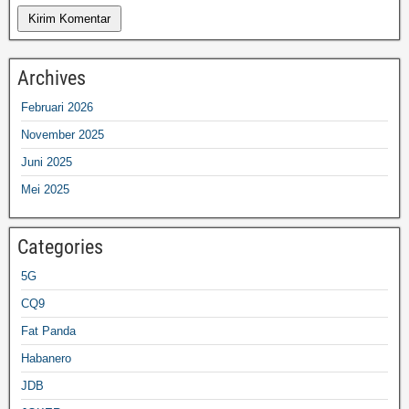
Archives
Februari 2026
November 2025
Juni 2025
Mei 2025
Categories
5G
CQ9
Fat Panda
Habanero
JDB