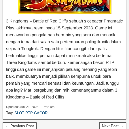
3 Kingdoms – Battle of Red Cliffs sebuah slot gacor Pragmatic
Play, akhirnya resmi pada 15 September 2023. Game ini
menawarkan pengalaman bermain yang seru dan menarik,
dengan tema dari salah satu pertempuran paling ikonik dalam
sejarah Tiongkok. Dengan fitur-fitur canggih dan grafis
berkualitas tinggi, pemain dapat menikmati aksi bertema
Three Kingdoms sambil berburu kemenangan besar. RTP
tinggi dari game ini menjanjikan peluang menang yang lebih
baik, membuatnya menjadi pilihan sempurna untuk para
pemain yang mencari sensasi dan keuntungan. Jadi, tunggu
apa lagi? Mari bergabung dan raih kemenanganmu dalam 3
Kingdoms – Battle of Red Cliffs!
Updated: Juni 21, 2025 — 7:56 am
Tag:
SLOT RTP GACOR
← Previous Post
Next Post →