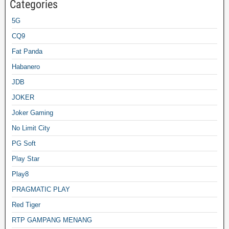
Categories
5G
CQ9
Fat Panda
Habanero
JDB
JOKER
Joker Gaming
No Limit City
PG Soft
Play Star
Play8
PRAGMATIC PLAY
Red Tiger
RTP GAMPANG MENANG