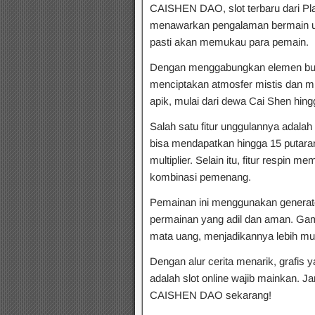
CAISHEN DAO, slot terbaru dari Pla
menawarkan pengalaman bermain uni
pasti akan memukau para pemain.
Dengan menggabungkan elemen bud
menciptakan atmosfer mistis dan mi
apik, mulai dari dewa Cai Shen hing
Salah satu fitur unggulannya adalah
bisa mendapatkan hingga 15 putara
multiplier. Selain itu, fitur respi
kombinasi pemenang.
Pemainan ini menggunakan generato
permainan yang adil dan aman. Gam
mata uang, menjadikannya lebih mu
Dengan alur cerita menarik, grafis
adalah slot online wajib mainkan. 
CAISHEN DAO sekarang!