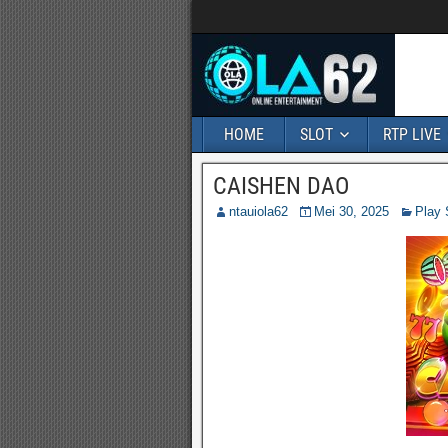
HOME
SLOT
RTP LIVE
CAISHEN DAO
ntauiola62
Mei 30, 2025
Play 