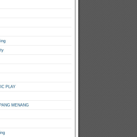
ing
ty
IC PLAY
PANG MENANG
ing