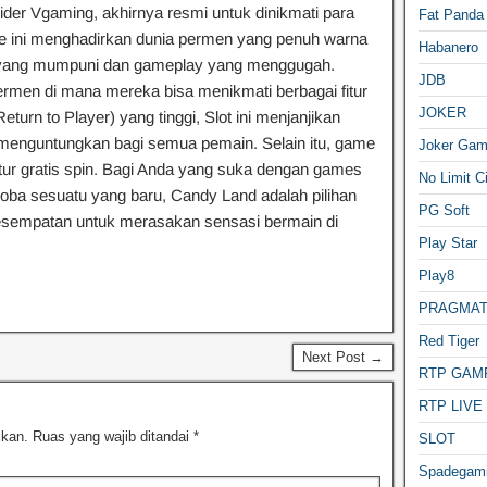
ider Vgaming, akhirnya resmi untuk dinikmati para
Fat Panda
e ini menghadirkan dunia permen yang penuh warna
Habanero
 yang mumpuni dan gameplay yang menggugah.
JDB
rmen di mana mereka bisa menikmati berbagai fitur
JOKER
urn to Player) yang tinggi, Slot ini menjanjikan
menguntungkan bagi semua pemain. Selain itu, game
Joker Gam
itur gratis spin. Bagi Anda yang suka dengan games
No Limit Ci
ba sesuatu yang baru, Candy Land adalah pilihan
PG Soft
kesempatan untuk merasakan sensasi bermain di
Play Star
Play8
PRAGMAT
Red Tiger
Next Post →
RTP GAM
RTP LIVE
ikan.
Ruas yang wajib ditandai
*
SLOT
Spadegam