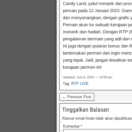
Candy Land, judul menarik dari prov
pemain pada 12 Januari 2023. Gam
dan menyenangkan, dengan grafis
Pemain akan ke sebuah kerajaan pe
menarik dan hadiah. Dengan RTP (Ret
pengalaman bermain yang adil dan 
ini juga dengan putaran bonus dan f
bertemakan permen dan ingin menco
yang tepat. Jadi, jangan lewatkan 
kerajaan permen ini!
Updated: Juni 6, 2025 — 10:59 am
Tag:
RTP LIVE
← Previous Post
Tinggalkan Balasan
Alamat email Anda tidak akan dipublikas
Komentar
*