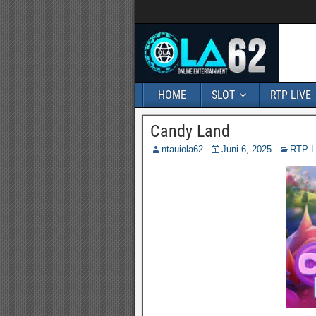
HOME
SLOT
RTP LIVE
Candy Land
ntauiola62
Juni 6, 2025
RTP L