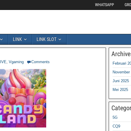
WHATSAPP
GR
LINK
LINK SLOT
Archive
IVE
,
Vgaming
Comments
Februari 2
November 
Juni 2025
Mei 2025
Categor
5G
CQ9