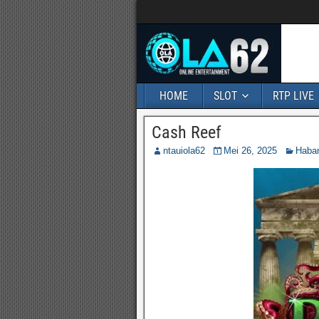
HOME
SLOT
RTP LIVE
Cash Reef
ntauiola62
Mei 26, 2025
Haba