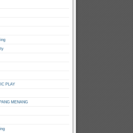
ing
ty
IC PLAY
PANG MENANG
ing