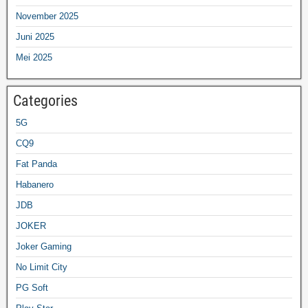
November 2025
Juni 2025
Mei 2025
Categories
5G
CQ9
Fat Panda
Habanero
JDB
JOKER
Joker Gaming
No Limit City
PG Soft