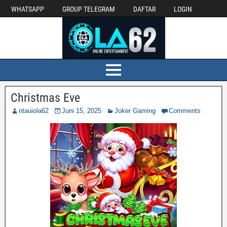
WHATSAPP
GROUP TELEGRAM
DAFTAR
LOGIN
Christmas Eve
ntauiola62
Juni 15, 2025
Joker Gaming
Comments