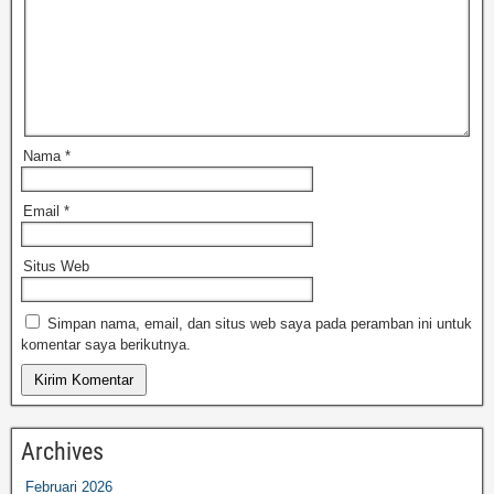
Nama
*
Email
*
Situs Web
Simpan nama, email, dan situs web saya pada peramban ini untuk
komentar saya berikutnya.
Archives
Februari 2026