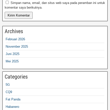
Simpan nama, email, dan situs web saya pada peramban ini untuk
komentar saya berikutnya.
Archives
Februari 2026
November 2025
Juni 2025
Mei 2025
Categories
5G
CQ9
Fat Panda
Habanero