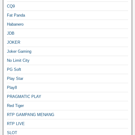
CQ9
Fat Panda
Habanero
JDB
JOKER
Joker Gaming
No Limit City
PG Soft
Play Star
Play8
PRAGMATIC PLAY
Red Tiger
RTP GAMPANG MENANG
RTP LIVE
SLOT