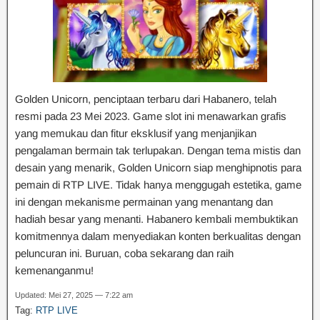
Golden Unicorn, penciptaan terbaru dari Habanero, telah
resmi pada 23 Mei 2023. Game slot ini menawarkan grafis
yang memukau dan fitur eksklusif yang menjanjikan
pengalaman bermain tak terlupakan. Dengan tema mistis dan
desain yang menarik, Golden Unicorn siap menghipnotis para
pemain di RTP LIVE. Tidak hanya menggugah estetika, game
ini dengan mekanisme permainan yang menantang dan
hadiah besar yang menanti. Habanero kembali membuktikan
komitmennya dalam menyediakan konten berkualitas dengan
peluncuran ini. Buruan, coba sekarang dan raih
kemenanganmu!
Updated: Mei 27, 2025 — 7:22 am
Tag:
RTP LIVE