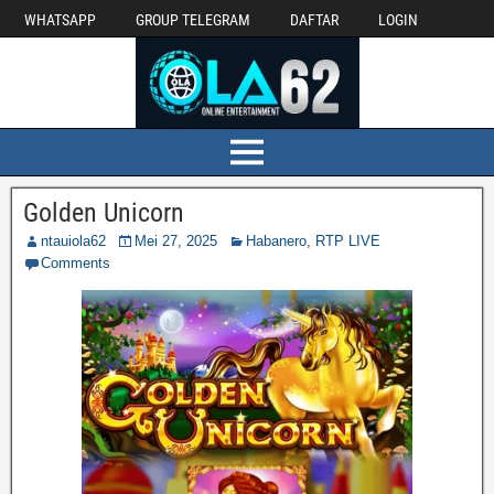
WHATSAPP
GROUP TELEGRAM
DAFTAR
LOGIN
Golden Unicorn
ntauiola62
Mei 27, 2025
Habanero
,
RTP LIVE
Comments