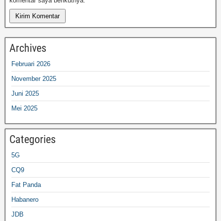
komentar saya berikutnya.
Archives
Februari 2026
November 2025
Juni 2025
Mei 2025
Categories
5G
CQ9
Fat Panda
Habanero
JDB