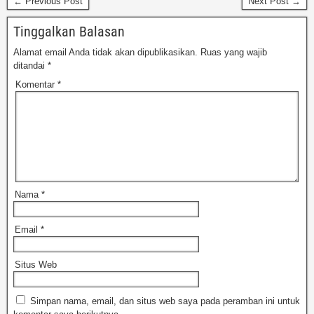
← Previous Post
Next Post →
Tinggalkan Balasan
Alamat email Anda tidak akan dipublikasikan.
Ruas yang wajib
ditandai
*
Komentar
*
Nama
*
Email
*
Situs Web
Simpan nama, email, dan situs web saya pada peramban ini untuk