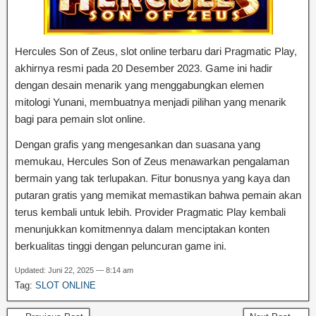
Hercules Son of Zeus, slot online terbaru dari Pragmatic Play,
akhirnya resmi pada 20 Desember 2023. Game ini hadir
dengan desain menarik yang menggabungkan elemen
mitologi Yunani, membuatnya menjadi pilihan yang menarik
bagi para pemain slot online.
Dengan grafis yang mengesankan dan suasana yang
memukau, Hercules Son of Zeus menawarkan pengalaman
bermain yang tak terlupakan. Fitur bonusnya yang kaya dan
putaran gratis yang memikat memastikan bahwa pemain akan
terus kembali untuk lebih. Provider Pragmatic Play kembali
menunjukkan komitmennya dalam menciptakan konten
berkualitas tinggi dengan peluncuran game ini.
Updated: Juni 22, 2025 — 8:14 am
Tag:
SLOT ONLINE