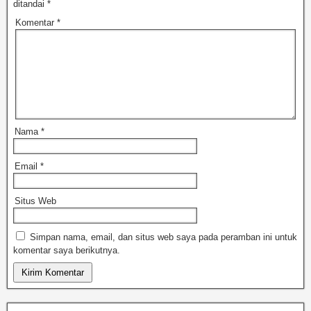
ditandai
*
Komentar
*
Nama
*
Email
*
Situs Web
Simpan nama, email, dan situs web saya pada peramban ini untuk
komentar saya berikutnya.