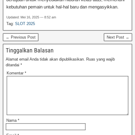
kebutuhan pemain untuk hal-hal baru dan mengasyikkan.
Updated: Mei 16, 2025 — 8:52 am
Tag:
SLOT 2025
← Previous Post
Next Post →
Tinggalkan Balasan
Alamat email Anda tidak akan dipublikasikan.
Ruas yang wajib
ditandai
*
Komentar
*
Nama
*