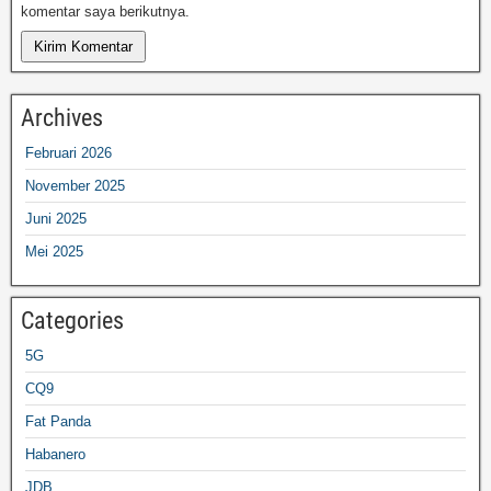
komentar saya berikutnya.
Archives
Februari 2026
November 2025
Juni 2025
Mei 2025
Categories
5G
CQ9
Fat Panda
Habanero
JDB