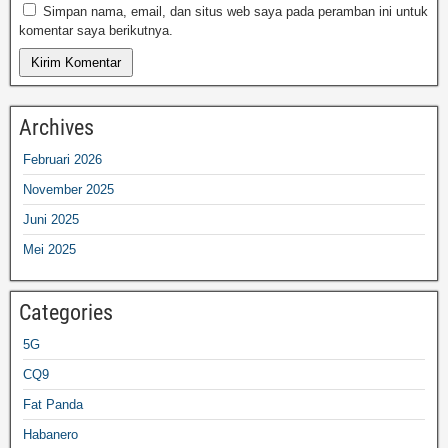
Simpan nama, email, dan situs web saya pada peramban ini untuk
komentar saya berikutnya.
Archives
Februari 2026
November 2025
Juni 2025
Mei 2025
Categories
5G
CQ9
Fat Panda
Habanero