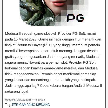
Medusa II sebuah game slot oleh Provider PG Soft, resmi
pada 15 Maret 2023. Game ini hadir dengan fitur menarik dan
tingkat Return to Player (RTP) yang tinggi, membuat pemain
memiliki kesempatan besar untuk menang. Dengan desain
grafis yang mengesankan dan tema yang menarik, Medusa II
segera menjadi favorit para pemain slot. Provider PG Soft
terkenal dengan kualitas game-game mereka, dan Medusa II
tidak mengecewakan. Pemain dapat menikmati gameplay
yang lancar dan menantang, serta hadiah yang melimpah.
Jadi, tunggu apa lagi? Coba keberuntungan Anda di Medusa II
sekarang juga!
Updated: Mei 22, 2025 — 8:10 am
Tag:
RTP GAMPANG MENANG