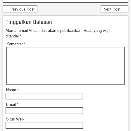
← Previous Post
Next Post →
Tinggalkan Balasan
Alamat email Anda tidak akan dipublikasikan.
Ruas yang wajib
ditandai
*
Komentar
*
Nama
*
Email
*
Situs Web