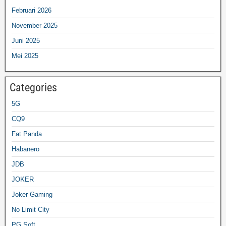
Februari 2026
November 2025
Juni 2025
Mei 2025
Categories
5G
CQ9
Fat Panda
Habanero
JDB
JOKER
Joker Gaming
No Limit City
PG Soft