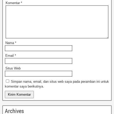
Komentar
*
Nama
*
Email
*
Situs Web
Simpan nama, email, dan situs web saya pada peramban ini untuk
komentar saya berikutnya.
Archives