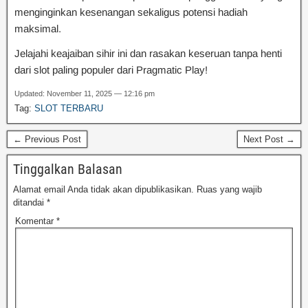
menginginkan kesenangan sekaligus potensi hadiah
maksimal.
Jelajahi keajaiban sihir ini dan rasakan keseruan tanpa henti
dari slot paling populer dari Pragmatic Play!
Updated: November 11, 2025 — 12:16 pm
Tag:
SLOT TERBARU
← Previous Post
Next Post →
Tinggalkan Balasan
Alamat email Anda tidak akan dipublikasikan.
Ruas yang wajib
ditandai
*
Komentar
*