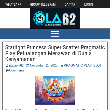
WHATSAPP
GROUP TELEGRAM
DAFTAR
LOGIN
Starlight Princess Super Scatter Pragmatic
Play Petualangan Menawan di Dunia
Kenyamanan
ntauiola62
November 11, 2025
PRAGMATIC PLAY
,
SLOT
Comments