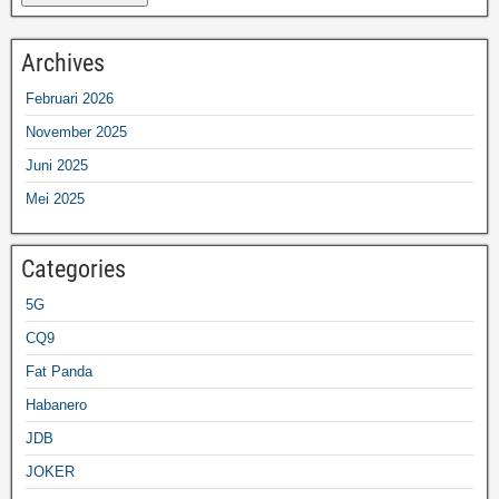
Archives
Februari 2026
November 2025
Juni 2025
Mei 2025
Categories
5G
CQ9
Fat Panda
Habanero
JDB
JOKER