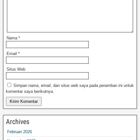
Nama
*
Email
*
Situs Web
Simpan nama, email, dan situs web saya pada peramban ini untuk
komentar saya berikutnya.
Archives
Februari 2026