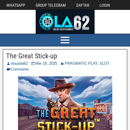
WHATSAPP
GROUP TELEGRAM
DAFTAR
LOGIN
The Great Stick-up
ntauiola62
Mei 18, 2025
PRAGMATIC PLAY
,
SLOT
Comments