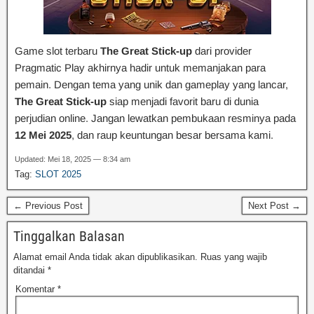
Game slot terbaru
The Great Stick-up
dari provider
Pragmatic Play akhirnya hadir untuk memanjakan para
pemain. Dengan tema yang unik dan gameplay yang lancar,
The Great Stick-up
siap menjadi favorit baru di dunia
perjudian online. Jangan lewatkan pembukaan resminya pada
12 Mei 2025
, dan raup keuntungan besar bersama kami.
Updated: Mei 18, 2025 — 8:34 am
Tag:
SLOT 2025
← Previous Post
Next Post →
Tinggalkan Balasan
Alamat email Anda tidak akan dipublikasikan.
Ruas yang wajib
ditandai
*
Komentar
*