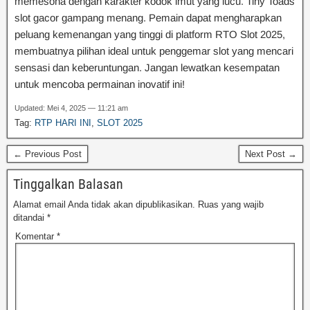
memesona dengan karakter kodok imut yang lucu. Tiny Toads
slot gacor gampang menang. Pemain dapat mengharapkan
peluang kemenangan yang tinggi di platform RTO Slot 2025,
membuatnya pilihan ideal untuk penggemar slot yang mencari
sensasi dan keberuntungan. Jangan lewatkan kesempatan
untuk mencoba permainan inovatif ini!
Updated: Mei 4, 2025 — 11:21 am
Tag:
RTP HARI INI
,
SLOT 2025
← Previous Post
Next Post →
Tinggalkan Balasan
Alamat email Anda tidak akan dipublikasikan.
Ruas yang wajib
ditandai
*
Komentar
*